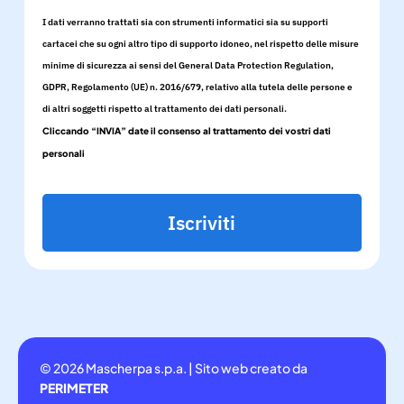
I dati verranno trattati sia con strumenti informatici sia su supporti
cartacei che su ogni altro tipo di supporto idoneo, nel rispetto delle misure
minime di sicurezza ai sensi del General Data Protection Regulation,
GDPR, Regolamento (UE) n. 2016/679, relativo alla tutela delle persone e
di altri soggetti rispetto al trattamento dei dati personali.
Cliccando “INVIA” date il consenso al trattamento dei vostri dati
personali
Iscriviti
© 2026 Mascherpa s.p.a. | Sito web creato da
PERIMETER