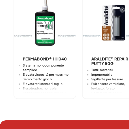
PERMABOND® HH040
ARALDITE® REPAIR
PUTTY 50G
Sistema monocomponente
semplice
Tutti i materiali
Elevata viscosità per massimo
Impermeabile
riempimento giochi
Sigillante per fessure
Elevata resistenza al taglio
Può essere verniciato,
Tissotropico: non cola
levigato, forato
Sostituisce accoppiamenti a
Resistente all'acqua
interferenza
Lieve odore
Informazioni sulla
Resistente ad agenti
sicurezza:
ambientali e temperatura
Previene usura, gioco e
Deve essere conservato 
corrosione
luogo asciutto e a tempe
ambiente nella siringa
originale.