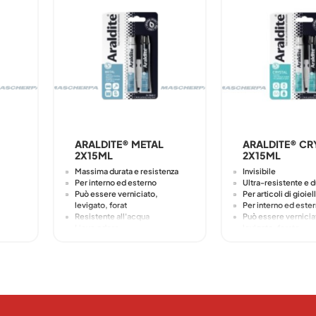
ARALDITE® METAL
ARALDITE® CR
2X15ML
2X15ML
Massima durata e resistenza
Invisibile
Per interno ed esterno
Ultra-resistente e d
Può essere verniciato,
Per articoli di gioiel
levigato, forat
Per interno ed este
Resistente all'acqua
Può essere vernicia
Lieve odore
levigato, forato
Informazioni sulla
Resistente all'acqu
sicurezza:
Lieve odore
Informazioni sull
Deve essere conservato in un
sicurezza:
in un
luogo asciutto e a temperatura
ratura
ambiente nella siringa
Deve essere conser
originale.
luogo asciutto e a 
Non utilizzare per riparare o
ambiente nella siri