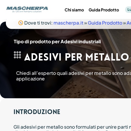
Skip
to
Chi siamo
Guida Prodotto
Lu
main
content
Dove ti trovi:
mascherpa.it
»
Guida Prodotto
»
Ad
Compositi
Meccanica
Tipo di prodotto per Adesivi industriali
Lubrificanti
Adesivi Industriali
Elettronica
Premi Invio per effettuare la ricerca o ESC per chiuderla
Adesivi per metallo
industriali
Chiedi all’esperto quali adesivi per metallo sono adat
applicazione
Introduzione
Catalogo prodotti
Catalogo prodotti
Catalogo prodotti
Gli adesivi per metallo sono formulati per unire parti 