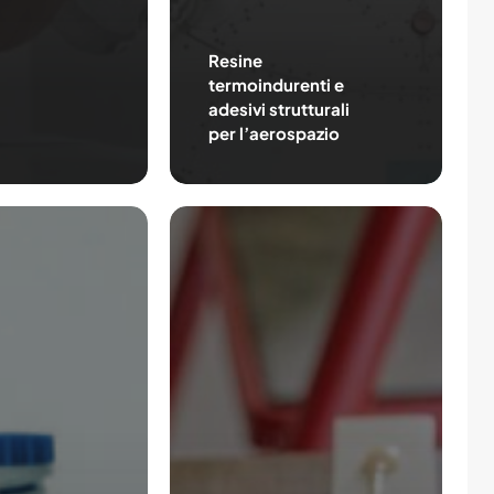
Resine
termoindurenti e
adesivi strutturali
per l’aerospazio
Come
applicare
il
silicone
sigillante
e
preparare
superficie