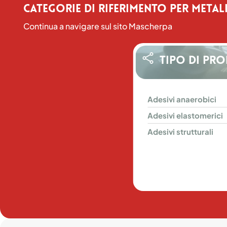
Non utilizzare per riparare
Categorie di riferimento per Metal
incollare oggetti che po
entrare in contatto con ci
Continua a navigare sul sito Mascherpa
bevande.
Non è raccomandato per
incollare gli specchietti
retrovisori ai parabrezza 
Tipo di pr
auto.
Tenere fuori dalla portata 
bambini e animali domest
Adesivi
Adesivi anaerobici
anaerobici
Adesivi
Adesivi elastomerici
elastomerici
Adesivi
Adesivi strutturali
strutturali