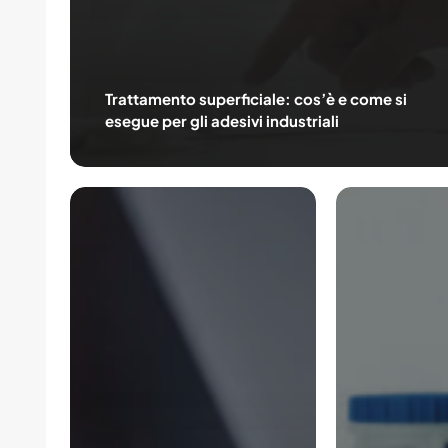
Trattamento superficiale: cos’è e come si
esegue per gli adesivi industriali
Giunti
Adesivi
strutturali:
Araldite
tutti
2000:
i
soluzioni
vantaggi
ottimali
dell’incollaggio
in
adesivo
tutti
i
settori