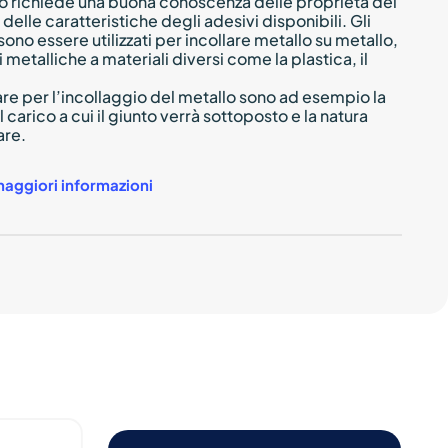
lo richiede una buona conoscenza delle proprietà dei
 conversion system
delle caratteristiche degli adesivi disponibili. Gli
nics
ono essere utilizzati per incollare metallo su metallo,
Diskus
metalliche a materiali diversi come la plastica, il
 Black
rti commerciali
rare per l’incollaggio del metallo sono ad esempio la
 ferrovie
l carico a cui il giunto verrà sottoposto e la natura
are.
maggiori informazioni