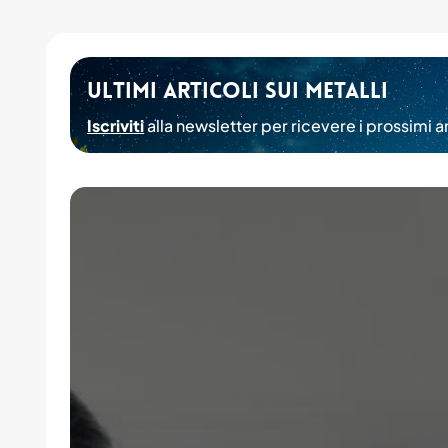
Ultimi articoli sui Metalli
Iscriviti
alla newsletter per ricevere i prossimi ar
Trattamento
superficiale:
cos’è
e
come
si
esegue
per
gli
adesivi
industriali