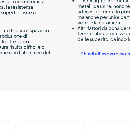
L’incollaggio del metal
sivi offrono una vasta
acciaierie
Power
Vernici conduttive
metalli da unire, nonché 
Kyntro
, la resistenza
Lighting
adesivi per metallo poss
 superfici lisce o
Adesivi elettricamente conduttivi
Naxos 
ma anche per unire parti 
Marina
Presto
vetro o la ceramica.
Trasporti
Traspo
Altri fattori da conside
o molteplici e spaziano
Treni e
temperatura di utilizzo, i
produzione di
delle superfici da incoll
 Inoltre, sono
ura risulta difficile o
one o la distorsione del
Chiedi all'esperto per 