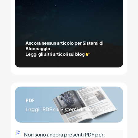
per
Sistemi
di
Bloccaggio.
Leggi
gli
altri
articoli
Ancora nessun articolo per Sistemi di
sul
Bloccaggio.
Leggi gli altri articoli sul blog
blog
PDF
Leggi i PDF sui Sistemi di Bloccaggio
Non sono ancora presenti PDF per: