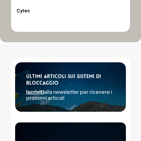
Cytec
Cytec
Ultimi articoli sui Sistemi di
Bloccaggio
Iscriviti
alla newsletter per ricevere i
prossimi articoli
Ancora
nessun
articolo