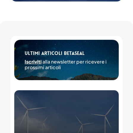
Ultimi articoli Betaseal
Iscriviti
alla newsletter per ricevere i
prossimi articoli
Sistemi
accumulo
energia
a
batteria:
le
soluzioni
adesive