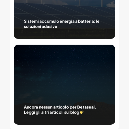
Sistemi accumulo energia a batteria: le
soluzioni adesive
Ancora
nessun
articolo
per
Betaseal.
Leggi
gli
altri
articoli
sul
blog
Ancora nessun articolo per Betaseal.
Leggi gli altri articoli sul blog