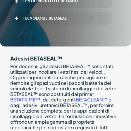
Tipi di prodotto Betaseal
Adesivo elastomerico
Tecnologie Betaseal
Adesivo strutturale
Adesivi epossidici
Adesivi sigillanti poliuretanici
Adesivi BETASEAL™
Per decenni, gli adesivi BETASEAL™ sono stati
utilizzati per incollare i vetri fissi dei veicoli.
Oggi vengono utilizzati anche per sigillare e
riempire gli spazi vuoti nei pacchi batteria dei
veicoli elettrici. I sistemi di incollaggio del vetro
BETASEAL™ sono costituiti dai primer
BETAPRIME™
, dai detergenti
BETACLEAN™
e
dagli adesivi uretanici BETASEAL™, per fornire
una soluzione completa per le applicazioni di
incollaggio del vetro. Le formulazioni innovative
offrono un’ampia gamma di proprietà
meccaniche per soddisfare i requisiti di tutti i