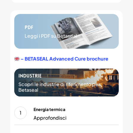
PDF
Leggi i PDF su Betaseal
– BETASEAL Advanced Cure brochure
Industrie
Scopri le industrie di riferimento per
Betaseal
Energia
Energia termica
termica
Approfondisci