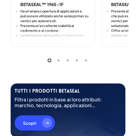
BETASEAL™ 1965-1F
BETASEAL™
Ha un'ampia copertura di applicazioni e
Presenta alta v
può essere utilizzato anche senza primer su
che può essere 
vernici per autoveicoli.
vernici per tecn
Presenta un'eccellente stabilità al
selezionate.
cedimento e al cordone.
Offre un'elevat
La formazione della pelle e l'indurimento
iniziale per man
dipendono dall'umidità, dalla temperatura
parti incollate.
e dalle dimensioni dell'applicazione.
Privo di solventi
Mostra un'eccel
e dell'effetto 
La formazione de
dipendono dall'
e dalle dimensi
Tutti i prodotti Betaseal
Filtra i prodotti in base ai loro attributi:
marchio, tecnologia, applicazioni…
Scopri