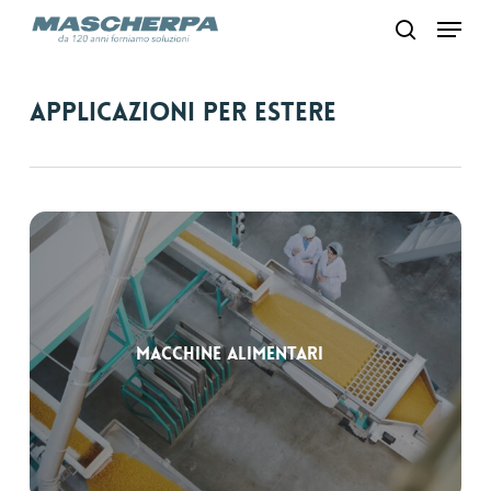
Skip
Menu
to
search
main
content
Applicazioni per Estere
Macchine alimentari