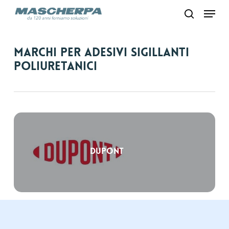
Skip
Menu
to
search
main
content
Marchi per Adesivi sigillanti
poliuretanici
Dupont