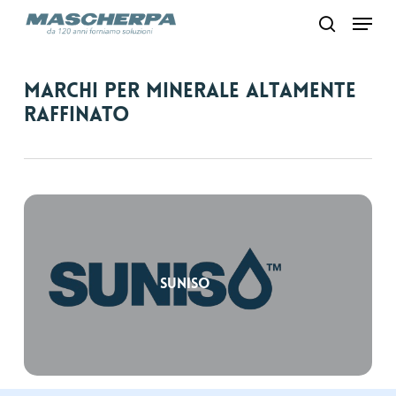
Skip
Menu
to
search
main
content
Marchi per Minerale altamente
raffinato
Suniso