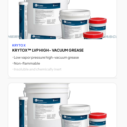
KRYTOX
KRYTOX™ LVP HIGH- VACUUM GREASE
•
Low vapor pressure high-vacuum grease
•
Non-flammable
•
Insoluble and chemically inert