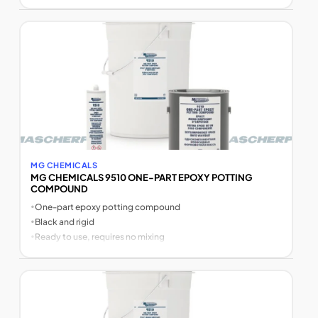
MG CHEMICALS
MG CHEMICALS 9510 ONE-PART EPOXY POTTING
COMPOUND
•
One-part epoxy potting compound
•
Black and rigid
•
Ready to use, requires no mixing