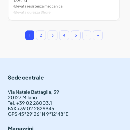
potting
•
Elevata resistenza meccanica
•
Elevata durezza Shore
1
2
3
4
5
›
»
Sede centrale
Via Natale Battaglia, 39
20127 Milano
Tel. +39 02 28003.1
FAX +39 02 2829945
GPS 45°29’26″N 9°12’48″E
Magazzini