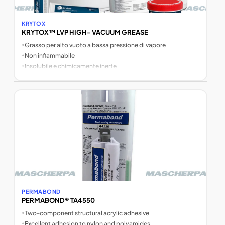
KRYTOX
KRYTOX™ LVP HIGH- VACUUM GREASE
•
Grasso per alto vuoto a bassa pressione di vapore
•
Non infiammabile
•
Insolubile e chimicamente inerte
PERMABOND
PERMABOND® TA4550
•
Two-component structural acrylic adhesive
•
Excellent adhesion to nylon and polyamides