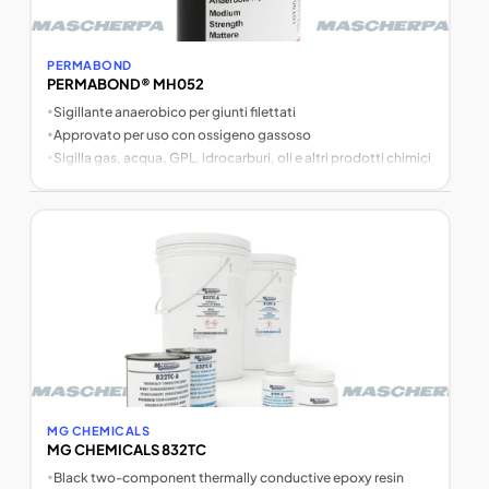
PERMABOND
PERMABOND® MH052
•
Sigillante anaerobico per giunti filettati
•
Approvato per uso con ossigeno gassoso
•
Sigilla gas, acqua, GPL, idrocarburi, oli e altri prodotti chimici
MG CHEMICALS
MG CHEMICALS 832TC
•
Black two-component thermally conductive epoxy resin