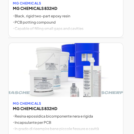
MG CHEMICALS
MG CHEMICALS 832HD
•
Black, rigid two-part epoxy resin
•
PCB potting compound
•
Capable of filling small gaps and cavities
MG CHEMICALS
MG CHEMICALS 832HD
•
Resina epossidica bicomponente nera e rigida
•
Incapsulante per PCB
•
In grado di rieempire bene piccole fessure e cavità