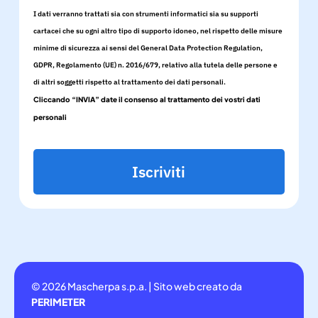
I dati verranno trattati sia con strumenti informatici sia su supporti
cartacei che su ogni altro tipo di supporto idoneo, nel rispetto delle misure
minime di sicurezza ai sensi del General Data Protection Regulation,
GDPR, Regolamento (UE) n. 2016/679, relativo alla tutela delle persone e
di altri soggetti rispetto al trattamento dei dati personali.
Cliccando “INVIA” date il consenso al trattamento dei vostri dati
personali
Iscriviti
© 2026 Mascherpa s.p.a. | Sito web creato da
PERIMETER