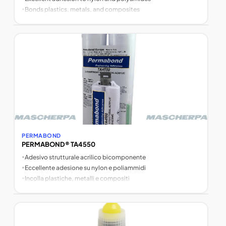
•
Bonds plastics, metals, and composites
PERMABOND
PERMABOND® TA4550
•
Adesivo strutturale acrilico bicomponente
•
Eccellente adesione su nylon e poliammidi
•
Incolla plastiche, metalli e compositi