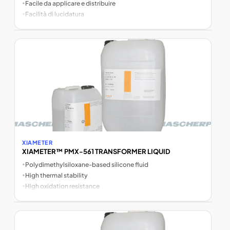
•
Facile da applicare e distribuire
•
Facilità di lucidatura
XIAMETER
XIAMETER™ PMX-561 TRANSFORMER LIQUID
•
Polydimethylsiloxane-based silicone fluid
•
High thermal stability
•
High oxidation resistance