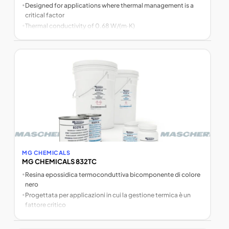
•
Designed for applications where thermal management is a
critical factor
•
Thermal conductivity of 0.68 W/(m·K)
MG CHEMICALS
MG CHEMICALS 832TC
•
Resina epossidica termoconduttiva bicomponente di colore
nero
•
Progettata per applicazioni in cui la gestione termica è un
fattore critico
•
Conducibilità termica di 0,68 W/(m·K)