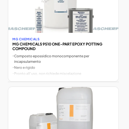
MG CHEMICALS
MG CHEMICALS 9510 ONE-PART EPOXY POTTING
COMPOUND
•
Composto epossidico monocomponente per
incapsulamento
•
Nero e rigido
•
Pronto all’uso, non richiede miscelazione