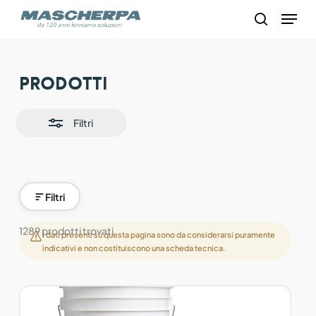
Skip
Menu
to
search
main
content
Close
Prodotti
Filters
Filtri
Filtri
1289 prodotti trovati
I dati presenti su questa pagina sono da considerarsi puramente
indicativi e non costituiscono una scheda tecnica.