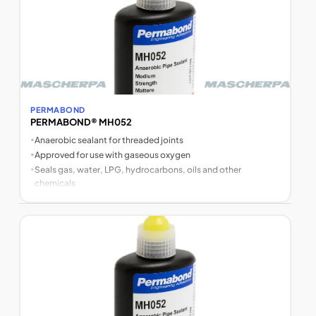
PERMABOND
PERMABOND® MH052
•
Anaerobic sealant for threaded joints
•
Approved for use with gaseous oxygen
•
Seals gas, water, LPG, hydrocarbons, oils and other
chemicals