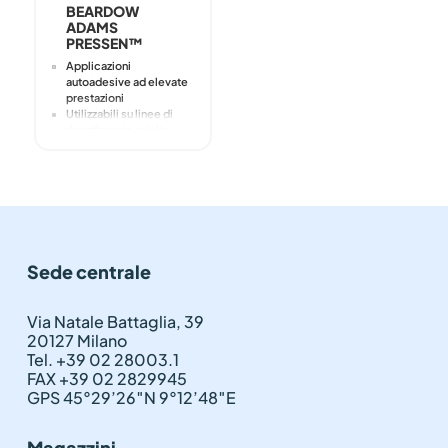
BEARDOW
ADAMS
PRESSEN™
Applicazioni
autoadesive ad elevate
prestazioni
Utilizzabili su linee di
rivestimento ad alta
velocità
Incollaggio
permanente o
temporaneo con
diversi gradi di
adesione
Elevata resistenza alla
trazione
Sede centrale
Formulazioni con un
alto contenuto bio
Prodotti lavabili con
Via Natale Battaglia, 39
alcali ed esenti da oli
20127 Milano
minerali di tipo MOSH e
MOAH
Tel. +39 02 28003.1
Resistenza ai raggi UV
FAX +39 02 2829945
Prodotti adatti per il
GPS 45°29’26″N 9°12’48″E
contatto alimentare
Magazzini