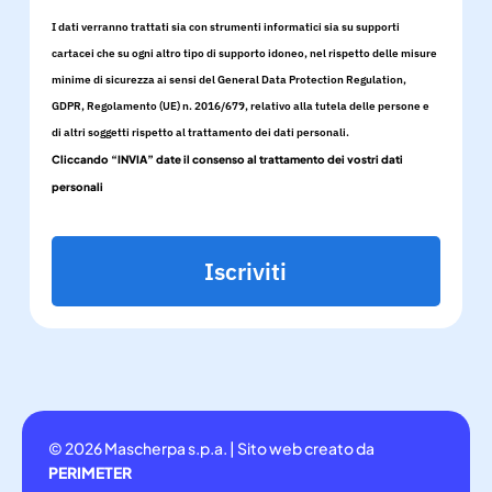
I dati verranno trattati sia con strumenti informatici sia su supporti
cartacei che su ogni altro tipo di supporto idoneo, nel rispetto delle misure
minime di sicurezza ai sensi del General Data Protection Regulation,
GDPR, Regolamento (UE) n. 2016/679, relativo alla tutela delle persone e
di altri soggetti rispetto al trattamento dei dati personali.
Cliccando “INVIA” date il consenso al trattamento dei vostri dati
personali
Iscriviti
© 2026 Mascherpa s.p.a. | Sito web creato da
PERIMETER