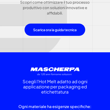
Scopri come ottimizzare il tuo processo
produttivo con soluzioni innovative e
affidabili.
Scarica ora la guida tecnica
Scegli l'Hot Melt adatto ad ogni
applicazione per packaging ed
etichettatura
Ogni materiale ha esigenze specifiche: