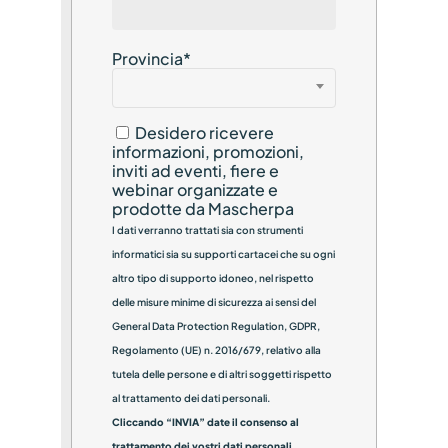
Provincia
*
Desidero ricevere
informazioni, promozioni,
inviti ad eventi, fiere e
webinar organizzate e
prodotte da Mascherpa
I dati verranno trattati sia con strumenti
informatici sia su supporti cartacei che su ogni
altro tipo di supporto idoneo, nel rispetto
delle misure minime di sicurezza ai sensi del
General Data Protection Regulation, GDPR,
Regolamento (UE) n. 2016/679, relativo alla
tutela delle persone e di altri soggetti rispetto
al trattamento dei dati personali.
Cliccando “INVIA” date il consenso al
trattamento dei vostri dati personali.