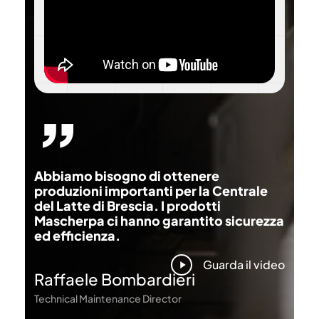
”
Abbiamo bisogno di ottenere
produzioni importanti per la Centrale
del Latte di Brescia. I prodotti
Mascherpa ci hanno garantito sicurezza
ed efficienza.
Play
Guarda il video
Video
Raffaele Bombardieri
Technical Maintenance Director