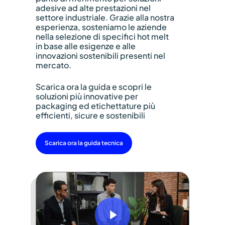
adesive ad alte prestazioni nel
settore industriale. Grazie alla nostra
esperienza, sosteniamo le aziende
nella selezione di specifici hot melt
in base alle esigenze e alle
innovazioni sostenibili presenti nel
mercato.
Close
Close
Scarica ora la guida e scopri le
soluzioni più innovative per
packaging ed etichettature più
efficienti, sicure e sostenibili
Scarica ora la guida tecnica
Play Video
Play Video