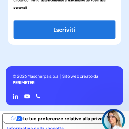
Cliccando “INVIA” date il consenso al trattamento dei vostri dati
personali
Iscriviti
© 2026 Mascherpa s.p.a. | Sito web creato da
PERIMETER
linkedin
youtube
phone
Le tue preferenze relative alla privacy
Informativa sulla raccolta