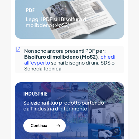
PDF
Leggi i PDF sul Bisolfuro di
molibdeno (MoS2)
Non sono ancora presenti PDF per:
Bisolfuro di molibdeno (MoS2)
,
chiedi
all’esperto
se hai bisogno di una SDS o
Scheda tecnica
Industrie
Seleziona il tuo prodotto partendo
dall’industria di riferimento.
Continua