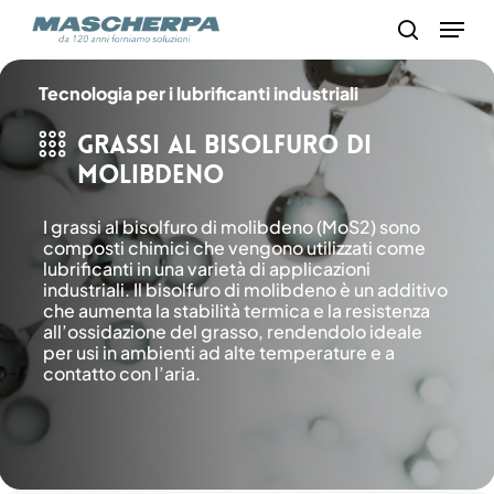
Skip
Menu
to
search
main
content
Tecnologia per i lubrificanti industriali
Grassi al bisolfuro di
molibdeno
I grassi al bisolfuro di molibdeno (MoS2) sono
composti chimici che vengono utilizzati come
lubrificanti in una varietà di applicazioni
industriali. Il bisolfuro di molibdeno è un additivo
che aumenta la stabilità termica e la resistenza
all’ossidazione del grasso, rendendolo ideale
per usi in ambienti ad alte temperature e a
contatto con l’aria.