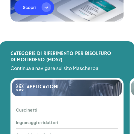
Scopri
Categorie di riferimento per Bisolfuro
di molibdeno (MoS2)
Continua a navigare sul sito Mascherpa
Applicazioni
Cuscinetti
Cuscinetti
Ingranaggi
Ingranaggi e riduttori
e
riduttori
Guarnizioni