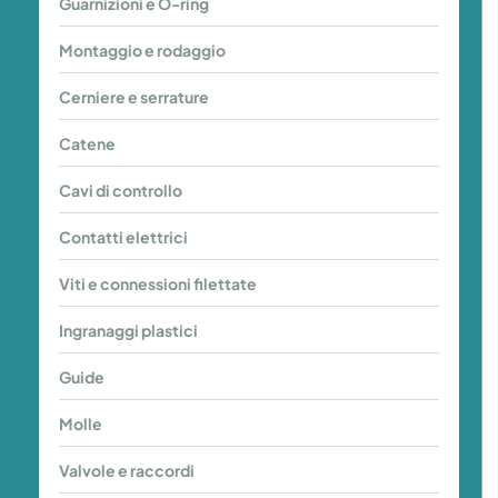
Guarnizioni e O-ring
e
O-
Montaggio
Montaggio e rodaggio
ring
e
rodaggio
Cerniere
Cerniere e serrature
e
serrature
Catene
Catene
Cavi
Cavi di controllo
di
controllo
Contatti
Contatti elettrici
elettrici
Viti
Viti e connessioni filettate
e
connessioni
Ingranaggi
Ingranaggi plastici
filettate
plastici
Guide
Guide
Molle
Molle
Valvole
Valvole e raccordi
e