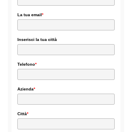
La tua email
*
Inserisci la tua città
Telefono
*
Azienda
*
Città
*