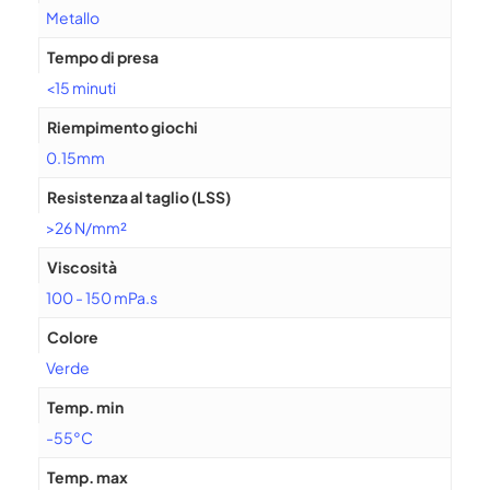
Metallo
Tempo di presa
<15 minuti
Riempimento giochi
0.15mm
Resistenza al taglio (LSS)
>26 N/mm²
Viscosità
100 - 150 mPa.s
Colore
Verde
Temp. min
-55°C
Temp. max