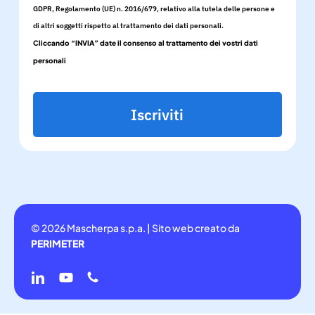
GDPR, Regolamento (UE) n. 2016/679, relativo alla tutela delle persone e
di altri soggetti rispetto al trattamento dei dati personali.
Cliccando “INVIA” date il consenso al trattamento dei vostri dati
personali
Iscriviti
© 2026 Mascherpa s.p.a. | Sito web creato da
PERIMETER
linkedin
youtube
phone