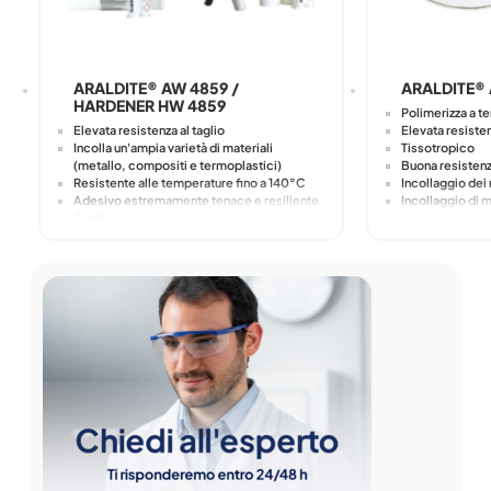
ARALDITE® AW 4859 /
ARALDITE® 
HARDENER HW 4859
Polimerizza a 
Elevata resistenza al taglio
Elevata resisten
Incolla un'ampia varietà di materiali
Tissotropico
(metallo, compositi e termoplastici)
Buona resistenz
Resistente alle temperature fino a 140°C
Incollaggio dei 
Adesivo estremamente tenace e resiliente
Incollaggio di 
Contiene distanziatori per garantire uno
spessore minimo della linea di incollaggio
di 0,05 mm