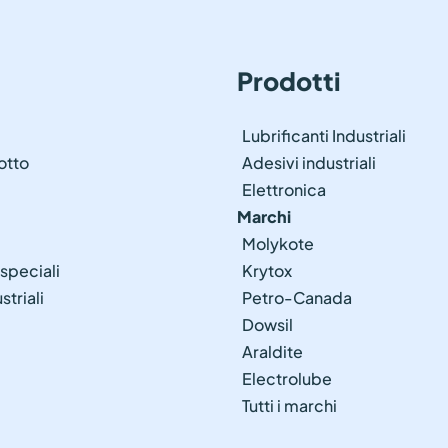
acciaierie
Power
Adesivi elettricamente conduttivi
Kyntro
Lighting
Naxos 
Marina
Presto
Prodotti
Trasporti
Traspo
Treni e
Lubrificanti Industriali
otto
Adesivi industriali
Elettronica
Marchi
Molykote
 speciali
Krytox
striali
Petro-Canada
Dowsil
Araldite
Electrolube
Tutti i marchi