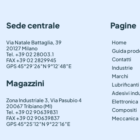
Sede centrale
Pagine
Via Natale Battaglia, 39
Home
20127 Milano
Guida prod
Tel. +39 02 28003.1
Contatti
FAX +39 02 2829945
GPS 45°29’26″N 9°12’48″E
Industrie
Marchi
Magazzini
Lubrificanti
Adesivi indu
Zona Industriale 3, Via Pasubio 4
Elettronica
20067 Tribiano (MI)
Compositi
Tel. +39 02 90639831
FAX +39 02 90639837
Meccanica
GPS 45°25’12″N 9°22’16″E