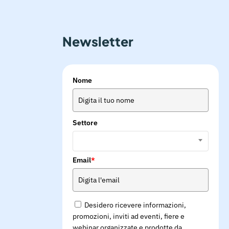
 conversion system
nics
Diskus
 Black
Newsletter
rti commerciali
 ferrovie
Nome
Settore
Email
*
Desidero ricevere informazioni,
promozioni, inviti ad eventi, fiere e
webinar organizzate e prodotte da