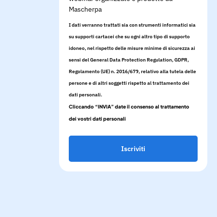
Mascherpa
I dati verranno trattati sia con strumenti informatici sia
su supporti cartacei che su ogni altro tipo di supporto
idoneo, nel rispetto delle misure minime di sicurezza ai
sensi del General Data Protection Regulation, GDPR,
Regolamento (UE) n. 2016/679, relativo alla tutela delle
persone e di altri soggetti rispetto al trattamento dei
dati personali.
Cliccando “INVIA” date il consenso al trattamento
dei vostri dati personali
Iscriviti