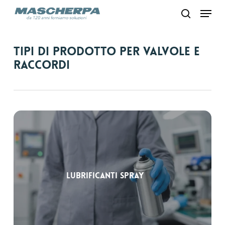
Skip
Menu
to
search
main
content
Tipi di prodotto per Valvole e
raccordi
Lubrificanti spray