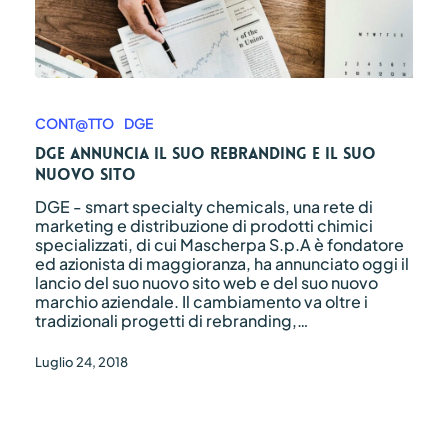
DGE
ANNUNCIA
IL
CONT@TTO
DGE
SUO
DGE ANNUNCIA IL SUO REBRANDING E IL SUO
REBRANDING
NUOVO SITO
E
IL
DGE - smart specialty chemicals, una rete di
SUO
marketing e distribuzione di prodotti chimici
NUOVO
specializzati, di cui Mascherpa S.p.A è fondatore
SITO
ed azionista di maggioranza, ha annunciato oggi il
lancio del suo nuovo sito web e del suo nuovo
marchio aziendale. Il cambiamento va oltre i
tradizionali progetti di rebranding,…
Luglio 24, 2018