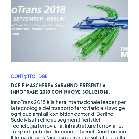
DGE
e
Mascherpa
CONT@TTO
DGE
saranno
DGE e Mascherpa saranno presenti a
presenti
INNOTRANS 2018 con nuove soluzioni.
a
INNOTRANS
InnoTrans 2018 è la fiera internazionale leader per
2018
la tecnologia del trasporto ferroviario e si svolge
con
ogni due anni all’exhibition center di Berlino.
nuove
Suddivisa in cinque segmenti fieristici:
soluzioni.
Tecnologia ferroviaria, Infrastrutture ferroviarie,
Trasporti pubblici, Interiors e Tunnel Construction.
Il tema di quest'anno si concentra sul futuro della