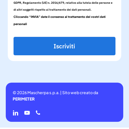
GDPR, Regolamento (UE) n. 2016/679, relativo alla tutela delle persone e
di altri soggetti rispetto al trattamento dei dati personali.
Cliccando “INVIA” date il consenso al trattamento dei vostri dati
personali
Iscriviti
© 2026 Mascherpa s.p.a. | Sito web creato da
PERIMETER
linkedin
youtube
phone