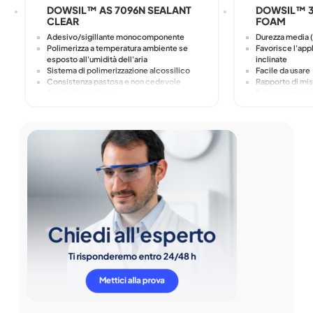
DOWSIL™ AS 7096N SEALANT
DOWSIL™ 3-
CLEAR
FOAM
Adesivo/sigillante monocomponente
Durezza media 
Polimerizza a temperatura ambiente se
Favorisce l'appl
esposto all'umidità dell'aria
inclinate
Sistema di polimerizzazione alcossilico
Facile da usare
Consistenza pastosa e non cedevole
Rapporto di mi
Facile da applicare
Polimerizzazion
Eccellente adesione senza primer a molti
ambiente
substrati
Non necessita 
Non corrosivo per metalli
delle
Stabile e flessibile da -50°C a +150°C
parti attrezzate
Basso set di c
alte temperature
Stabile e flessi
temperature