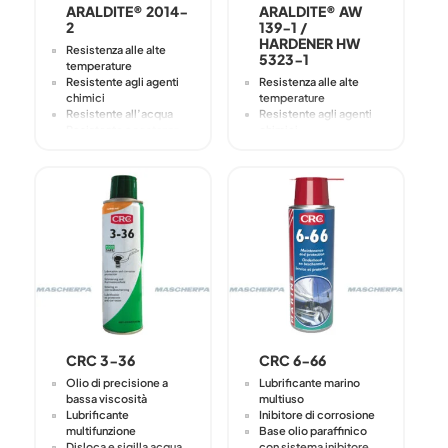
ARALDITE® 2014-
ARALDITE® AW
2
139-1 /
HARDENER HW
Resistenza alle alte
5323-1
temperature
Resistente agli agenti
Resistenza alle alte
chimici
temperature
Resistente all’acqua
Resistente agli agenti
Resistente a sostanze
chimici
chimiche
Resistente all’acqua
Riempie i giochi
Resistente a sostanze
Non cola fino a 5 mm
chimiche
Riempie i giochi
Non cola fino a 5 mm
CRC 3-36
CRC 6-66
Olio di precisione a
Lubrificante marino
bassa viscosità
multiuso
Lubrificante
Inibitore di corrosione
multifunzione
Base olio paraffinico
Disloca e sigilla acqua
con sistema inibitore