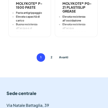
MOLYKOTE® P-
MOLYKOTE® PG-
1500 PASTE
21 PLASTISLIP
GREASE
Pasta antigrippaggio
Elevata capacità di
Elevata resistenza
carico
all'ossidazione
Buona resistenza
Elevata resistenza
all'acqua e al
all'acqua
dilavamento
Eccellente protezione
Eccellente protezione
dalla corrosione
contro la corrosione da
Compatibile con molte
galla e da sfregamento
plastiche ed
Previene lo stick-slip e
elastomeri
il grippaggio
1
2
Avanti
Sede centrale
Via Natale Battaglia, 39