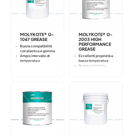
Ampia gamma di
temperature di servizio
MOLYKOTE® G-
MOLYKOTE® G-
1067 GREASE
2003 HIGH
PERFORMANCE
Buona compatibilità
GREASE
con plastica e gomma
Ampio intervallo di
Eccellenti proprietà a
temperatura
bassa temperatura
Buona resistenza
all'acqua
Adatto per la
lubrificazione a lungo
termine grazie alla
bassa evaporazione
dell’olio e della bassa
tendenza all'ossidazione
Compatibile con la
maggior parte delle
materie plastiche e
degli elastomeri