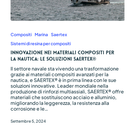
Innovazione
nei
materiali
Compositi
Marina
Saertex
compositi
Sistemi di resina per compositi
per
la
Innovazione nei materiali compositi per
nautica:
la nautica: le soluzioni SAERTEX®
le
Il settore navale sta vivendo una trasformazione
soluzioni
grazie ai materiali compositi avanzati per la
SAERTEX®
nautica, e SAERTEX® è in prima linea con le sue
soluzioni innovative. Leader mondiale nella
produzione di rinforzi multiassiali, SAERTEX® offre
materiali che sostituiscono acciaio e alluminio,
migliorando la leggerezza, la resistenza alla
corrosione e le…
Settembre 5, 2024