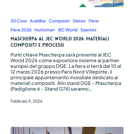
Mascherpa
al
JEC
3D Core
Araldite
Compositi
Diatex
Fiere
World
Fiere 2026
Huntsman
JEC World
Saertex
2026:
materiali
Mascherpa al JEC World 2026: materiali
compositi
compositi e processi
e
Punti chiave Mascherpa sarà presente al JEC
processi
World 2026 come espositore insieme ai partner
europei del gruppo DGE. La fiera si terrà dal 10 al
12 marzo 2026 presso Paris Nord Villepinte, il
principale appuntamento mondiale dedicato ai
materiali compositi. Allo stand DGE - Mascherpa
(Padiglione 6 - Stand G74) saranno…
Febbraio 5, 2026