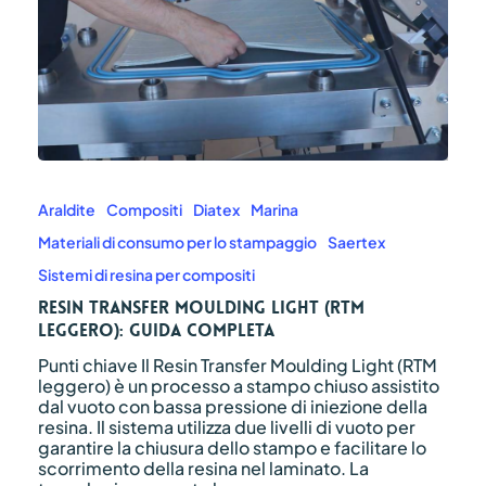
Resin
Transfer
Moulding
Araldite
Compositi
Diatex
Marina
Light
Materiali di consumo per lo stampaggio
Saertex
(RTM
leggero):
Sistemi di resina per compositi
guida
Resin Transfer Moulding Light (RTM
completa
leggero): guida completa
Punti chiave Il Resin Transfer Moulding Light (RTM
leggero) è un processo a stampo chiuso assistito
dal vuoto con bassa pressione di iniezione della
resina. Il sistema utilizza due livelli di vuoto per
garantire la chiusura dello stampo e facilitare lo
scorrimento della resina nel laminato. La