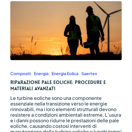
Riparazione
pale
eoliche:
Compositi
Energia
Energia Eolica
Saertex
procedure
Riparazione pale eoliche: procedure e
e
materiali avanzati
materiali
avanzati
Le turbine eoliche sono una componente
essenziale nella transizione verso le energie
rinnovabili, ma i loro elementi strutturali devono
resistere a condizioni ambientali estreme. L’usura
e i danni possono ridurre le prestazioni delle pale
eoliche, causando costosi interventi di
manutenzione delle turbine eoliche e lunghi tempi