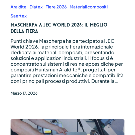
a
JEC
Araldite
Diatex
Fiere 2026
Materiali compositi
World
Saertex
2026:
il
Mascherpa a JEC World 2026: il meglio
meglio
della fiera
della
Punti chiave Mascherpa ha partecipato al JEC
fiera
World 2026, la principale fiera internazionale
dedicata ai materiali compositi, presentando
soluzioni e applicazioni industriali. Il focus si è
concentrato sui sistemi di resine epossidiche per
compositi Huntsman Araldite®, progettati per
garantire prestazioni meccaniche e compatibilità
con i principali processi produttivi. Durante la…
Marzo 17, 2026