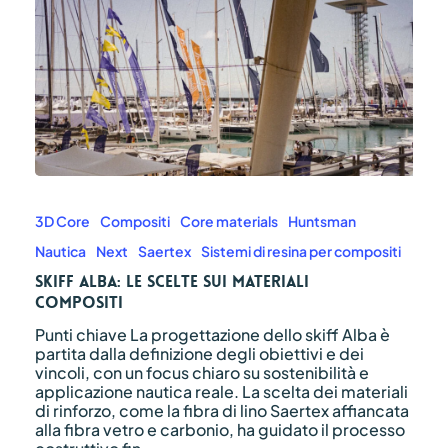
Skiff
Alba:
le
3D Core
Compositi
Core materials
Huntsman
scelte
Nautica
Next
Saertex
Sistemi di resina per compositi
sui
materiali
Skiff Alba: le scelte sui materiali
compositi
compositi
Punti chiave La progettazione dello skiff Alba è
partita dalla definizione degli obiettivi e dei
vincoli, con un focus chiaro su sostenibilità e
applicazione nautica reale. La scelta dei materiali
di rinforzo, come la fibra di lino Saertex affiancata
alla fibra vetro e carbonio, ha guidato il processo