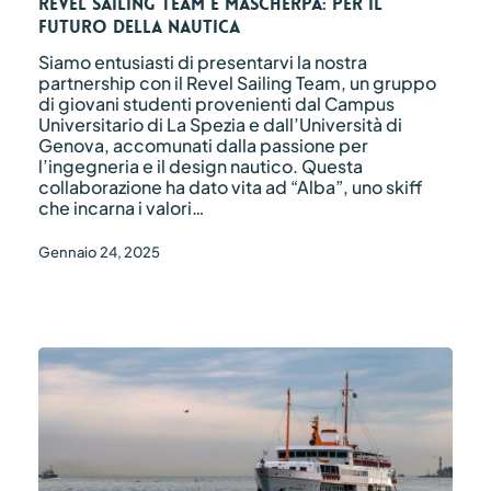
per
Revel Sailing Team e Mascherpa: per il
il
futuro della nautica
futuro
Siamo entusiasti di presentarvi la nostra
della
partnership con il Revel Sailing Team, un gruppo
nautica
di giovani studenti provenienti dal Campus
Universitario di La Spezia e dall’Università di
Genova, accomunati dalla passione per
l’ingegneria e il design nautico. Questa
collaborazione ha dato vita ad “Alba”, uno skiff
che incarna i valori…
Gennaio 24, 2025