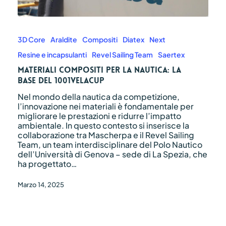
Materiali
compositi
per
3D Core
Araldite
Compositi
Diatex
Next
la
Resine e incapsulanti
Revel Sailing Team
Saertex
nautica:
la
Materiali compositi per la nautica: la
base
base del 1001VELAcup
del
Nel mondo della nautica da competizione,
1001VELAcup
l’innovazione nei materiali è fondamentale per
migliorare le prestazioni e ridurre l’impatto
ambientale. In questo contesto si inserisce la
collaborazione tra Mascherpa e il Revel Sailing
Team, un team interdisciplinare del Polo Nautico
dell’Università di Genova – sede di La Spezia, che
ha progettato…
Marzo 14, 2025