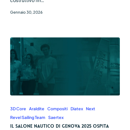
costruttivo fin…
Gennaio 30, 2026
Il
Salone
Nautico
3D Core
Araldite
Compositi
Diatex
Next
di
Revel Sailing Team
Saertex
Genova
2025
Il Salone Nautico di Genova 2025 ospita