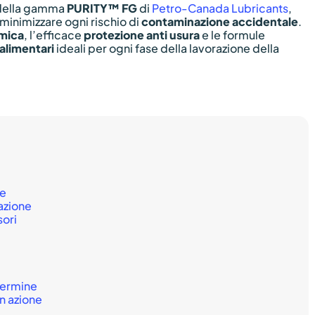
 della gamma
PURITY™ FG
di
Petro-Canada Lubricants
,
next
minimizzare ogni rischio di
contaminazione accidentale
.
rmica
, l’efficace
protezione anti usura
e le formule
section
 alimentari
ideali per ogni fase della lavorazione della
ne
razione
sori
termine
n azione