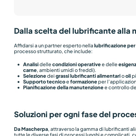
Dalla scelta del lubrificante all
Affidarsi a un partner esperto nella
lubrificazione per
processo strutturato, che include:
Analisi
delle
condizioni operative
e delle
esigenz
carne
, ambienti umidi o freddi).
Selezione
dei
grassi lubrificanti alimentari
o
oli
pi
Supporto tecnico
e
formazione
per l’applicazio
Pianificazione della manutenzione
e controllo d
Soluzioni per ogni fase del proce
Da Mascherpa
, attraverso la gamma di lubrificanti a
tutte le diverse fasi di processi lunghi e complicati, 