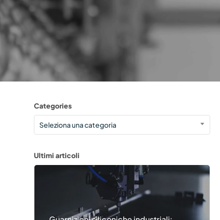
 conversion system
nics
Diskus
 Black
rti commerciali
 ferrovie
Categories
Categories
Seleziona una categoria
Ultimi articoli
Guarnizioni siliconiche industriali: