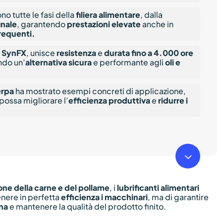
o tutte le fasi della
filiera alimentare
, dalla
inale
, garantendo
prestazioni elevate
anche in
frequenti.
a SynFX
, unisce
resistenza
e
durata fino a 4.000 ore
ndo un’
alternativa sicura
e performante agli
oli e
erpa
ha mostrato esempi concreti di applicazione,
possa migliorare l’
efficienza produttiva
e
ridurre i
Navigate
to
one della carne e del pollame
, i
lubrificanti alimentari
enere in perfetta
efficienza i macchinari
, ma di garantire
the
ina
e mantenere la qualità del prodotto finito.