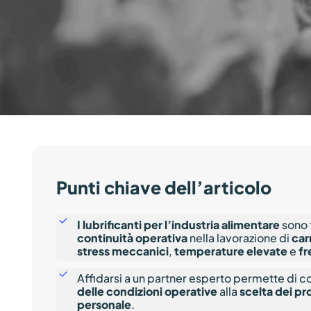
Scr
Punti chiave dell’articolo
I lubrificanti per l’industria alimentare
sono 
continuità operativa
nella lavorazione di
car
stress meccanici
,
temperature elevate
e
fr
Affidarsi a un partner esperto permette di c
delle condizioni operative
alla
scelta dei pr
personale
.