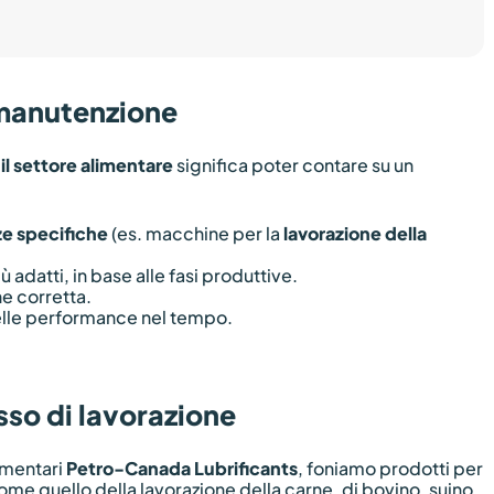
a manutenzione
 il settore alimentare
significa poter contare su un
e specifiche
(es. macchine per la
lavorazione della
ù adatti, in base alle fasi produttive.
ne corretta.
elle performance nel tempo.
sso di lavorazione
limentari
Petro-Canada Lubrificants
, foniamo prodotti per
come quello della lavorazione della carne, di bovino, suino