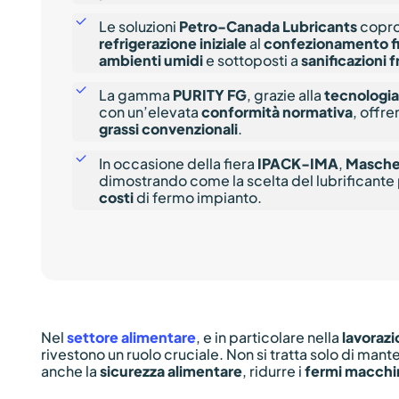
Le soluzioni
Petro-Canada Lubricants
copron
refrigerazione iniziale
al
confezionamento f
ambienti umidi
e sottoposti a
sanificazioni 
La gamma
PURITY FG
, grazie alla
tecnologi
con un’elevata
conformità normativa
, offre
grassi convenzionali
.
In occasione della fiera
IPACK-IMA
,
Masch
dimostrando come la scelta del lubrificante 
costi
di fermo impianto.
Nel
settore alimentare
, e in particolare nella
lavorazi
rivestono un ruolo cruciale. Non si tratta solo di mant
anche la
sicurezza alimentare
, ridurre i
fermi macch