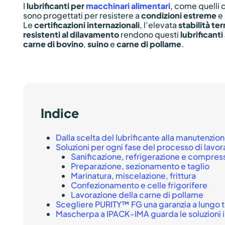
I
lubrificanti per
macchinari alimentari
, come quelli
sono progettati per resistere a
condizioni estreme
e 
Le
certificazioni internazionali
, l’elevata
stabilità te
resistenti al dilavamento
rendono questi
lubrificanti
carne di bovino
,
suino
e
carne di pollame
.
Indice
Dalla scelta del lubrificante alla manutenzio
Soluzioni per ogni fase del processo di lavo
Sanificazione, refrigerazione e compres
Preparazione, sezionamento e taglio
Marinatura, miscelazione, frittura
Confezionamento e celle frigorifere
Lavorazione della carne di pollame
Scegliere PURITY™ FG una garanzia a lungo 
Mascherpa a IPACK-IMA guarda le soluzioni i