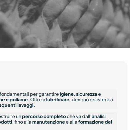
acciaierie
Power
Adesivi elettricamente conduttivi
Kyntro
Lighting
Naxos 
Marina
Presto
Trasporti
Traspo
Treni e
itto da
Mascherpa
fondamentali per garantire
igiene
,
sicurezza
e
ne e pollame
. Oltre a
lubrificare
, devono resistere a
equenti lavaggi.
ostruire un
percorso completo
che va dall’
analisi
odotti
, fino alla
manutenzione
e alla
formazione del