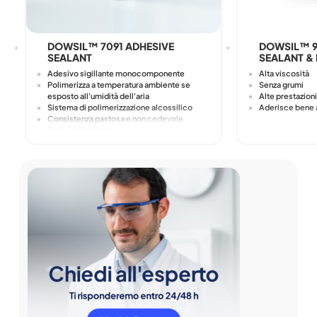
DOWSIL™ 7091 ADHESIVE
DOWSIL™ 9
SEALANT
SEALANT & 
Adesivo sigillante monocomponente
Alta viscosità
Polimerizza a temperatura ambiente se
Senza grumi
esposto all'umidità dell'aria
Alte prestazioni
Sistema di polimerizzazione alcossilico
Aderisce bene a
Consistenza pastosa e non cedevole
Facile da applicare
Polimerizza in una gomma resistente e
flessibile
Eccellente adesione a molti substrati
Stabile e flessibile da -40°C (-40°F) a
180°C (356°F)