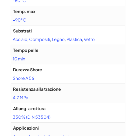
-60°C
Temp. max
+90°C
Substrati
Acciaio
,
Compositi
,
Legno
,
Plastica
,
Vetro
Tempo pelle
10 min
Durezza Shore
Shore A 56
Resistenza alla trazione
4.7 MPa
Allung. a rottura
350% (DIN 53504)
Applicazioni