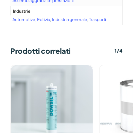
Assemblaggi ad alte prestazioni
Industrie
Automotive
,
Edilizia
,
Industria generale
,
Trasporti
Prodotti correlati
1/4