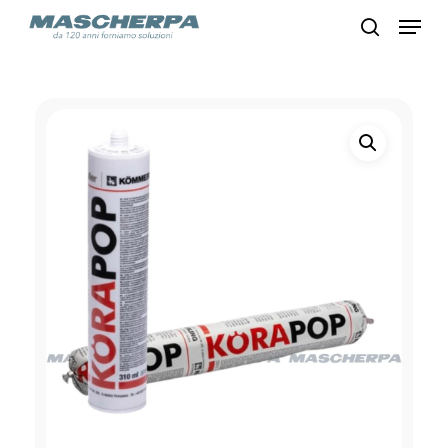
Skip
Menu
to
search
main
content