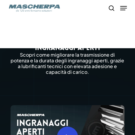
Skip
Menu
to
search
main
content
Paste e grassi lubrificanti per
ingranaggi aperti
Scopri come migliorare la trasmissione di
potenza e la durata degli ingranaggi aperti, grazie
a lubrificanti tecnici con elevata adesione e
capacità di carico.
Play Video
Play Video