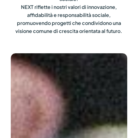
NEXT riflette i nostri valori di innovazione,
affidabilità e responsabilità sociale,
promuovendo progetti che condividono una
visione comune di crescita orientata al futuro.
Nicholas
U
Perra
M
X
Mascherpa