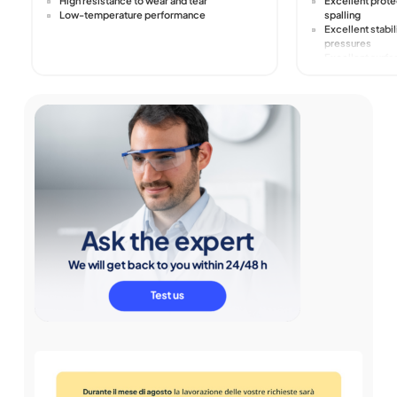
High resistance to wear and tear
Excellent prote
Low-temperature performance
spalling
Excellent stabi
pressures
Excellent surfa
Good prevention
Does not contai