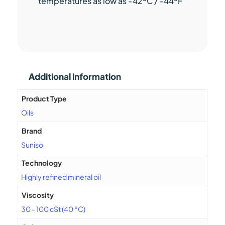
temperatures as low as -42ºC / -44ºF”
Additional information
Product Type
Oils
Brand
Suniso
Technology
Highly refined mineral oil
Viscosity
30 - 100 cSt (40 °C)