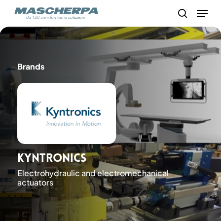
Skip
Menu
to
search
main
content
Brands
Kyntronics
Electrohydraulic and electromechanical
actuators