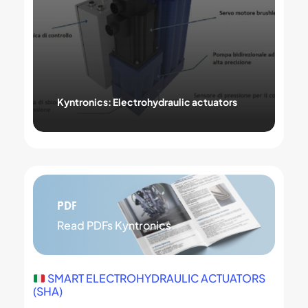
Kyntronics: Electrohydraulic actuators
PDF
Read PDFs Kyntronics
SMART ELECTROHYDRAULIC ACTUATORS
(SHA)