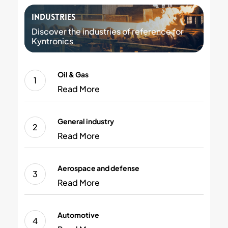
Industries
Discover the industries of reference for
Kyntronics
Oil
Oil & Gas
&
Gas
Read More
General
General industry
industry
Read More
Aerospace
Aerospace and defense
and
defense
Read More
Automotive
Automotive