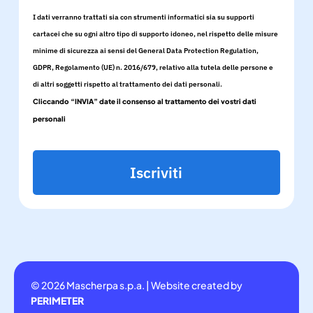
I dati verranno trattati sia con strumenti informatici sia su supporti
cartacei che su ogni altro tipo di supporto idoneo, nel rispetto delle misure
minime di sicurezza ai sensi del General Data Protection Regulation,
GDPR, Regolamento (UE) n. 2016/679, relativo alla tutela delle persone e
di altri soggetti rispetto al trattamento dei dati personali.
Cliccando “INVIA” date il consenso al trattamento dei vostri dati
personali
Iscriviti
© 2026 Mascherpa s.p.a. | Website created by
PERIMETER