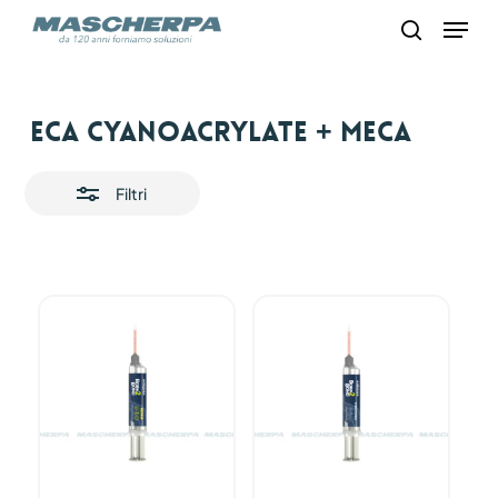
Skip
Menu
to
search
main
content
Close
ECA Cyanoacrylate + MECA
Filters
Filtri