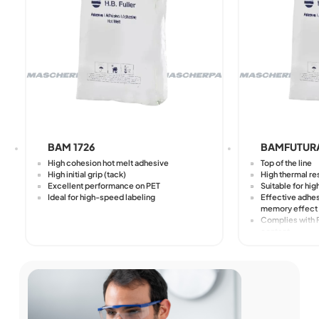
BAM 1726
BAMFUTUR
High cohesion hot melt adhesive
Top of the line
High initial grip (tack)
High thermal re
Excellent performance on PET
Suitable for hi
Ideal for high-speed labeling
Effective adhes
memory effect
Complies with F
contact