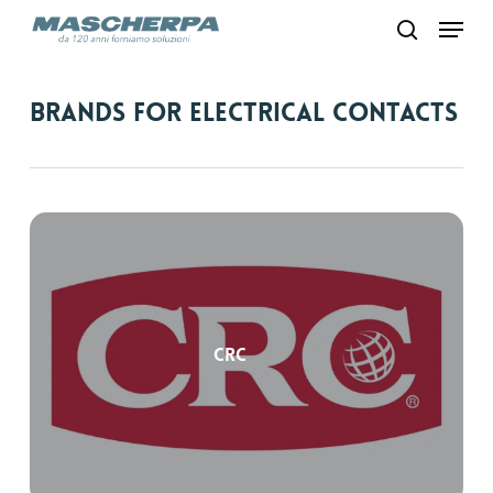
Skip
Menu
to
search
main
content
Brands for Electrical Contacts
CRC