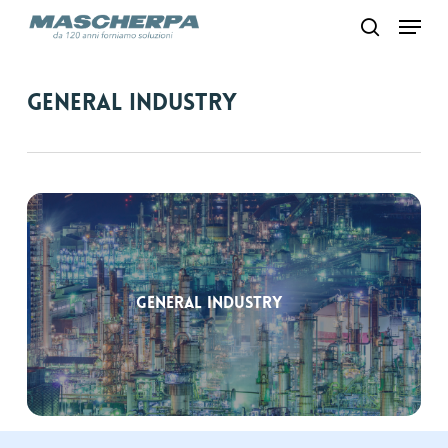
Skip
Menu
to
search
main
content
General industry
General industry