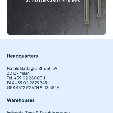
Actuators and Cylinders
Headquarters
Natale Battaglia Street, 39
20127 Milan
Tel. +39 02 28003.1
FAX +39 02 2829945
GPS 45°29'26″N 9°12'48″E
Warehouses
Industrial Zone 3, Pasubio street 4