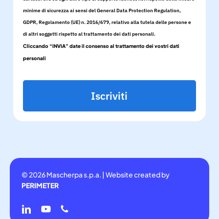
minime di sicurezza ai sensi del General Data Protection Regulation,
GDPR, Regolamento (UE) n. 2016/679, relativo alla tutela delle persone e
di altri soggetti rispetto al trattamento dei dati personali.
Cliccando “INVIA” date il consenso al trattamento dei vostri dati
personali
Iscriviti
© 2026 Mascherpa s.p.a. | Website created by
PERIMETER
linkedin
youtube
phone