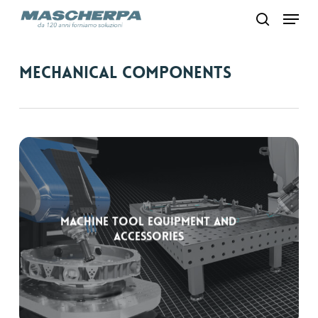
Skip
Menu
to
search
main
content
Mechanical components
Machine tool equipment and
accessories