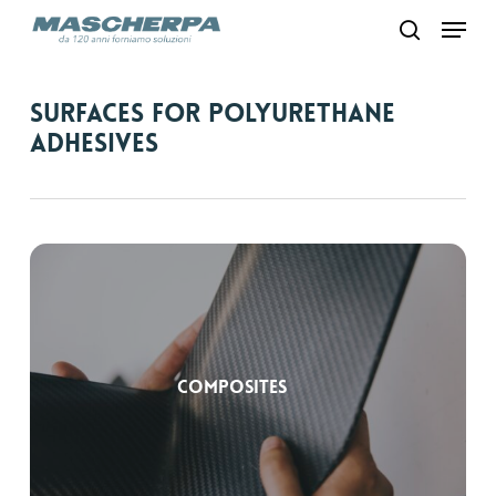
Skip
Menu
to
search
main
content
Surfaces for Polyurethane
Adhesives
Composites