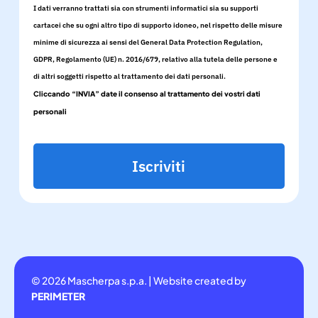
I dati verranno trattati sia con strumenti informatici sia su supporti
cartacei che su ogni altro tipo di supporto idoneo, nel rispetto delle misure
minime di sicurezza ai sensi del General Data Protection Regulation,
GDPR, Regolamento (UE) n. 2016/679, relativo alla tutela delle persone e
di altri soggetti rispetto al trattamento dei dati personali.
Cliccando “INVIA” date il consenso al trattamento dei vostri dati
personali
Iscriviti
© 2026 Mascherpa s.p.a. | Website created by
PERIMETER